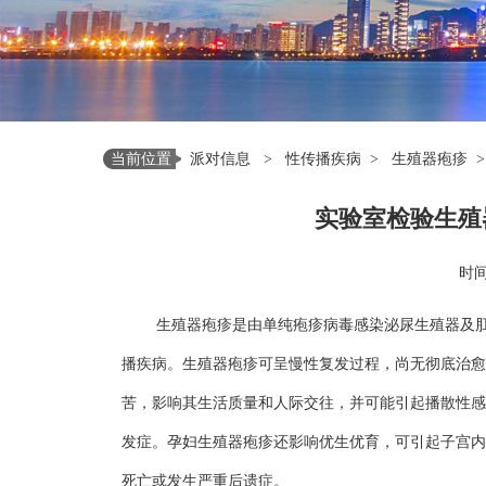
当前位置
派对信息
>
性传播疾病
>
生殖器疱疹
>
实验室检验生殖
时间：
生殖器疱疹是由单纯疱疹病毒感染泌尿生殖器及
播疾病。生殖器疱疹可呈慢性复发过程，尚无彻底治愈
苦，影响其生活质量和人际交往，并可能引起播散性感
发症。孕妇生殖器疱疹还影响优生优育，可引起子宫内H
死亡或发生严重后遗症。