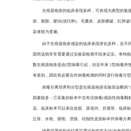
生殖器疱疹的临床表现多样，可表现为典型的集
疹、裂隙、硬结(或疖肿)、毛囊炎、皮肤擦破、红肿
染者较为普遍。
由于生殖器疱疹感染的临床表现变化多样，在不
因而该病常常需要通过实验室检测手段来证实。单纯疱疹
数生殖器疱疹是由2型病毒引起，但近年来 1型病毒所
有差别，因此有必要在作病毒检测的同时进行病毒分型
病毒分离培养和分型是生殖器疱疹实验室诊断的“金
因素较多：①采集的标本中含有活病毒(感染性病毒颗粒
染。临床标本可以来自皮损、尿道内、宫颈管。临床标
丘疹、水疱、脓疱、溃疡、结痂性皮损标本作病毒分离培养
病毒培养的初步结果可通过免疫学方法(如免疫荧