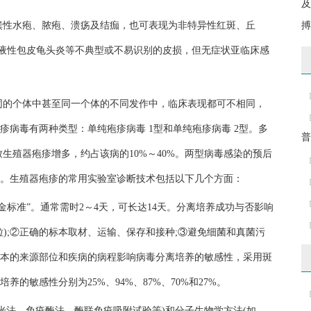
及
簇性水疱、脓疱、溃疡及结痂，也可表现为非特异性红斑、丘
搏
渗液性包皮龟头炎等不典型或不易识别的皮损，但无症状亚临床感
同的个体中甚至同一个体的不同发作中，临床表现都可不相同，
病毒有两种类型：单纯疱疹病毒 1型和单纯疱疹病毒 2型。多
普
致生殖器疱疹增多，约占该病的10%～40%。两型病毒感染的预后
。生殖器疱疹的常用实验室诊断技术包括以下几个方面：
标准”。通常需时2～4天，可长达14天。分离培养成功与否影响
);②正确的标本取材、运输、保存和接种;③避免细菌和真菌污
本的来源部位和疾病的病程影响病毒分离培养的敏感性，采用斑
的敏感性分别为25%、94%、87%、70%和27%。
光法、免疫酶法、酶联免疫吸附试验等)和分子生物学方法(如