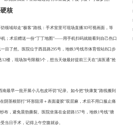
维硬核
切领域却走“极客”路线：手术室里可现场直播3D可视画面，等
停机；术后赠送一份“丁丁地图”——用手机扫码就能看到自己伤口
一目了然。医院位于西昌路295号，地铁3号线市体育馆站B口步
12楼，现场加号限额5个，想当天做最好提前三天在“滇医通”抢
西南最早一批开展小儿包皮环切”纪录。如今把“快康复”路线搬到
在阴茎根部打“环形阻滞＋表面凝胶”双层麻，术后不用口服止痛
布，避免晨勃撕裂。医院坐落在金碧路157号，地铁1号线“塘
接受当日手术，记得上午空腹就诊。