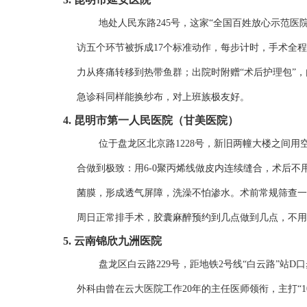
地处人民东路245号，这家“全国百姓放心示范医
访五个环节被拆成17个标准动作，每步计时，手术全程
力从疼痛转移到热带鱼群；出院时附赠“术后护理包”
急诊科同样能换纱布，对上班族极友好。
4. 昆明市第一人民医院（甘美医院）
位于盘龙区北京路1228号，新旧两幢大楼之间用
合做到极致：用6-0聚丙烯线做皮内连续缝合，术后不
菌膜，形成透气屏障，洗澡不怕渗水。术前常规筛查一
周日正常排手术，胶囊麻醉预约到几点做到几点，不用
5. 云南锦欣九洲医院
盘龙区白云路229号，距地铁2号线“白云路”站
外科由曾在云大医院工作20年的主任医师领衔，主打“