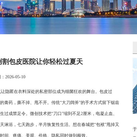
创割包皮医院让你轻松过夏天
2026-05-10
气让隐匿在衣料深处的私密部位成为细菌狂欢的舞台。包皮过
的膏药，撕不掉、甩不开。传统“大刀阔斧”的手术方式留下锯齿
生过成禁足令。微创技术把“刀口”缩到不足2厘米，电凝止血、
三天淋浴，七天跑步，半月恢复性生活。想在春城把“包袱”甩掉又
于
时间、疼痛、美观、价格、隐私同时做到极致。