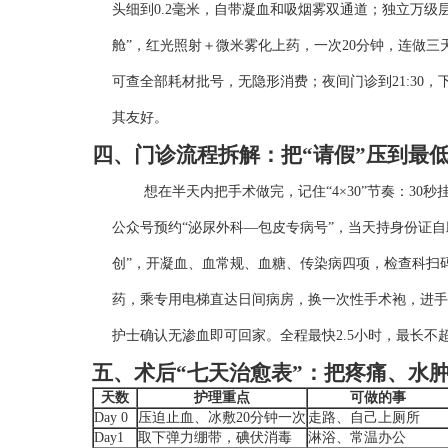
头细到0.2毫米，自带凝血和吸烟雾双通道；独立万级
舱”，红光照射＋微米雾化上药，一次20分钟，连做三
可查全部耗材批号，无隐形消费；夜间门诊到21:30
其友好。
四、门诊流程拆解：把“请假”压到最
想在半天内把手术做完，记住“4×30”节奏：30
公众号预约“泌尿外科—包皮专病号”，当天持身份证
创”，开凝血、血常规、血糖、传染病四项，检查科扫
药，乘专用电梯直达日间病房，换一次性手术袍，进手
护士确认无渗血即可回家。全程最快2.5小时，最长不
五、术后“七天治愈表”：把疼痛、水
天数
护理重点
可做的事
Day 0
压迫止血、冰敷20分钟一次
走路、自己上厕所
Day1
取下弹力绷带，碘伏消毒
淋浴、常温办公