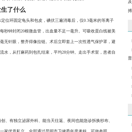
及
发生了什么
搏
定位环固定龟头和包皮，碘伏三遍消毒后，仅0.3毫米的等离子
每秒钟封闭20根微血管，出血量不足一毫升。可吸收蛋白线被美
毫无针眼，整齐得像拉链。术后立即套上一次性透气保护罩，避
流水，从打麻药到包扎结束，平均28分钟。走出手术室，患者自
普
微创、有独立泌尿外科、能当天往返、夜间也能急诊拆换纱布、
一家优质私立，全部通过昆明市卫健委年度考核，可做参照。