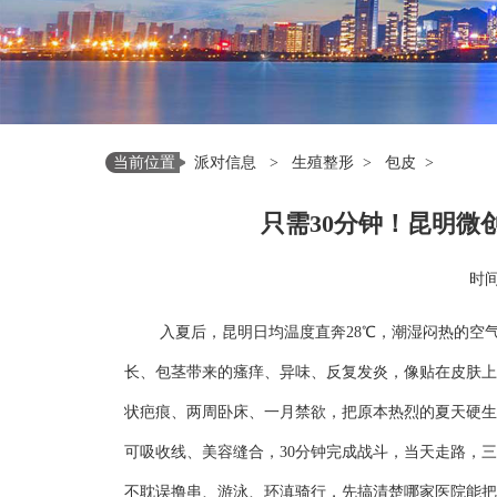
当前位置
派对信息
>
生殖整形
>
包皮
>
只需30分钟！昆明微
时间：
入夏后，昆明日均温度直奔28℃，潮湿闷热的空
长、包茎带来的瘙痒、异味、反复发炎，像贴在皮肤上
状疤痕、两周卧床、一月禁欲，把原本热烈的夏天硬生
可吸收线、美容缝合，30分钟完成战斗，当天走路，
不耽误撸串、游泳、环滇骑行，先搞清楚哪家医院能把