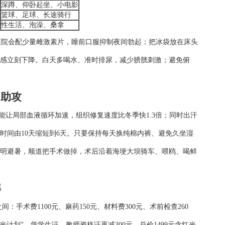
深蹲、仰卧起坐、小电影
篮球、足球、长途骑行
性生活、泡澡、桑拿
医院会配少量雌激素片，睡前口服抑制夜间勃起；把冰袋放在床头
痛感立刻下降。白天多喝水、准时排尿，减少膀胱刺激；避免俯
向助攻
能让局部血液循环加速，组织修复速度比冬季快1.3倍；同时出汗
时间由10天缩短到6天。只要保持每天换纯棉内裤、避免久坐湿
明避暑，顺道把手术做掉，术后沿着海埂大坝骑车、喂鸥、喝鲜
解
间：手术费1100元、麻药150元、材料费300元、术前检查260
光计划”，凭学生证、教师资格证再减300元，总价1499元含红光