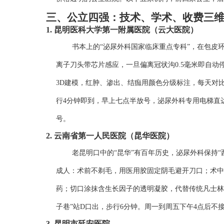
三、公立四强：技术、学术、收费三
1. 昆明医科大学第一附属医院（云大医院）
书本上的“泌尿外科国家临床重点专科”，在包皮环
离子刀头带芯片感应，一旦偏离冠状沟0.5毫米即自动
3D建模，红肿、渗出、结痂用颜色分级标注，每天对比
行4分钟即到，早上七点半放号，泌尿外科专用电梯直达
号。
2. 云南省第一人民医院（昆华医院）
老昆明口中的“昆华”有百年历史，泌尿外科保持“
成人：术前不剃毛，用医用胶固定阴毛避开刀口；术中
药；切口涂抹含生长因子的透明凝胶，代替传统凡士林纱
子巷”站D口出，步行6分钟。周一到周五下午4点后不
3. 昆明市延安医院