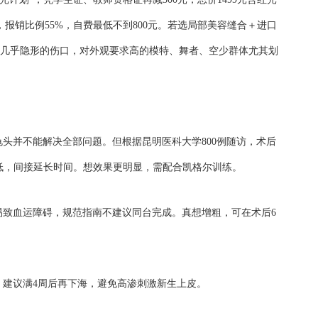
报销比例55%，自费最低不到800元。若选局部美容缝合＋进口
换来几乎隐形的伤口，对外观要求高的模特、舞者、空少群体尤其划
头并不能解决全部问题。但根据昆明医科大学800例随访，术后
降低，间接延长时间。想效果更明显，需配合凯格尔训练。
易致血运障碍，规范指南不建议同台完成。真想增粗，可在术后6
，建议满4周后再下海，避免高渗刺激新生上皮。