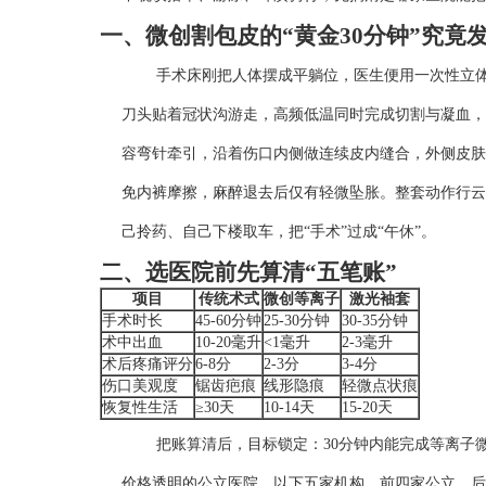
一、微创割包皮的“黄金30分钟”究竟
手术床刚把人体摆成平躺位，医生便用一次性立体
刀头贴着冠状沟游走，高频低温同时完成切割与凝血，
容弯针牵引，沿着伤口内侧做连续皮内缝合，外侧皮肤
免内裤摩擦，麻醉退去后仅有轻微坠胀。整套动作行云
己拎药、自己下楼取车，把“手术”过成“午休”。
二、选医院前先算清“五笔账”
项目
传统术式
微创等离子
激光袖套
手术时长
45-60分钟
25-30分钟
30-35分钟
术中出血
10-20毫升
<1毫升
2-3毫升
术后疼痛评分
6-8分
2-3分
3-4分
伤口美观度
锯齿疤痕
线形隐痕
轻微点状痕
恢复性生活
≥30天
10-14天
15-20天
把账算清后，目标锁定：30分钟内能完成等离子
价格透明的公立医院。以下五家机构，前四家公立，后