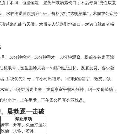
层流手术间，恒温恒湿，避免汗液滴落伤口；术后专属“男性康复
天，水肿消退速度提升40%。价格实行“透明菜单”，术前在公众号
，下班过来也能当天做，术后专人陪送到地铁口，对独自就诊者极
低
秒挂号、30分钟检查、30分钟手术、30分钟观察。提前在各家医院
自助机取号，医生面诊只要一句话“包皮过长、反复发炎、要求微
码后系统优先叫号，半小时出结果。回到诊室签字、缴费、领
术室，28分钟后走出来，在观察室平躺20分钟，喝一支葡萄糖，
超过4小时，上午手术，下午回公司开会不耽误。
肿、晨勃逐一击破
禁止事项
骑车、开车、久坐打游戏
饮酒、火锅、游泳