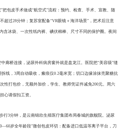
院”把包皮手术做成“航空式”流程：预约、检查、手术、宣教、随
不超过28分钟；复苏室配备“VR眼镜＋海洋场景”，把术后注意
，内含冰袋、一次性纸内裤、碘伏棉棒、尺寸不同的保护圈。夜间
空中廊桥连接，泌尿外科病房窗外就是盘龙江。医院把“美容级”缝
用拆线，3周自动吸收，瘢痕仅0.2毫米宽；切口边缘涂抹壳聚糖抗
次性打包价，无额外加价，学生、教师凭证件减免200元。周六
担心请假扣工资。
D口步行3分钟，是云南锦欣生殖医疗集团布局春城的旗舰院。泌尿
10—60岁全年龄段”微创包皮环切：配备进口低温等离子平台，刀