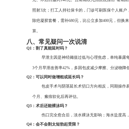
照射3次；打工人持社保卡的，门诊可刷医保个人账户，
除疤凝胶套餐，需补680元，比公立多加400元，但
算。
八、常见疑问一次说清
Q1：割了真能延时吗？
早泄主因是神经阈值过低与心理焦虑，单纯暴露龟
3个月早泄改善率42%，多因包皮减少摩擦、分泌物
Q2：可以同时做增粗或延长吗？
包皮手术与阴茎延长术切口方向相反，同期操作
个月、瘢痕软化后再评估。
Q3：术后还能裸泳吗？
伤口完全愈合后，淡水裸泳无影响；海水盐度高
Q4：会不会割太短勃起受限？