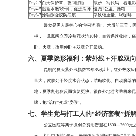
Day2-3
白天保护罩、夜间裸睡
散步、写代码、看电影
Day4-5
温盐水泡3分钟，促进消肿
慢跑1公里、撸猫
Day6-7
涂硅酮凝胶防疤痕
举铁轻重量、喝咖啡
晨勃是男人最担心的“半夜炸弹”。术后前三天，
柜，一旦胀醒立即冷敷冠状沟10秒，血管迅速收缩，
卧、夹腿，改用仰卧＋双腿分开最稳。
六、夏季隐形福利：紫外线＋汗腺双
昆明的夏天紫外线指数常年8级以上，红外热效应
量大，皮肤处于轻度水合状态，结痂软化、自动脱落的
地，夏季割包皮反而恢复更快。很多外地游客乘机来昆
啤，把“治疗”变成“度假”。
七、学生党与打工人的“经济套餐”拆
公立医院等离子微创总费用普遍在1800—2600元之
元、术后口服药140元。云南锦欣九洲医院推出“暑期阳