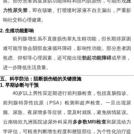
留。部分患者因逼尿肌功能障碍和括约肌损伤，可能出现
压
力性尿失禁
，即在咳嗽、打喷嚏时尿液不自主漏出，严重影
响社交和心理健康。
2. 生殖功能影响
前列腺增生虽不直接损伤睾丸生精功能，但长期排尿困
难可能导致会阴部血液循环障碍，影响性功能。部分患者因
焦虑、抑郁等心理因素，还可能出现
勃起功能障碍
或早泄，
进一步降低生活质量。
五、科学防治：阻断损伤链的关键措施
1. 早期诊断与干预
40岁以上男性应定期进行前列腺检查，包括直肠指诊、
前列腺特异性抗原（PSA）检测和超声检查。一旦出现尿
频、尿急、夜尿增多等症状，需及时就医，避免病情延误。
云南锦欣九洲医院泌尿外科采用
多参数MRI检查
和尿流动力
学评估，可精准判断增生程度和梗阻部位，为个性化治疗提