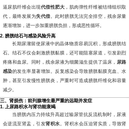
逼尿肌纤维会出现
代偿性肥大
，肌肉弹性纤维被结缔组织取
代，最终发展为
失代偿
。此时膀胱无法完全排空，残余尿量
逐渐增加，进一步加重膀胱负担，形成恶性循环。
2. 膀胱结石与感染风险升高
长期尿潴留使尿液中的晶体物质容易沉积，形成膀胱结
石。结石不仅会刺激膀胱黏膜，还可能阻塞尿道，引发剧烈
疼痛和血尿。同时，残余尿液为细菌滋生提供了温床，
尿路
感染
的发生率显著增加。反复感染会导致膀胱黏膜充血、水
肿，甚至引发慢性膀胱炎，严重时可造成膀胱纤维化和容量
减少。
三、肾损伤：前列腺增生最严重的远期并发症
1. 上尿路积水与肾功能衰竭
当膀胱内压力持续升高超过输尿管抗反流机制时，尿液
会逆流至肾盂，引发
肾积水
。肾积水会压迫肾实质，导致肾