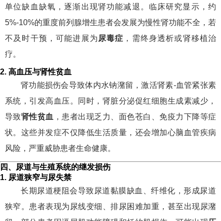
单位缺血缺氧，逐渐出现肾功能减退。临床研究显示，约
5%-10%的重度前列腺增生患者会发展为慢性肾功能不全，若
不及时干预，可能进展为
尿毒症
，需终身透析或肾移植治
疗。
2. 高血压与肾性贫血
肾功能损伤会导致体内水钠潴留，激活肾素-血管紧张素
系统，引发高血压。同时，肾脏分泌促红细胞生成素减少，
导致
肾性贫血
，患者出现乏力、面色苍白、免疫力下降等症
状。这些并发症不仅降低生活质量，还会增加心脑血管疾病
风险，严重威胁患者生命健康。
四、尿道与生殖系统的继发损伤
1. 尿道狭窄与尿失禁
长期尿道梗阻会导致尿道黏膜缺血、纤维化，形成尿道
狭窄。患者表现为尿线变细、排尿困难加重，甚至出现尿潴