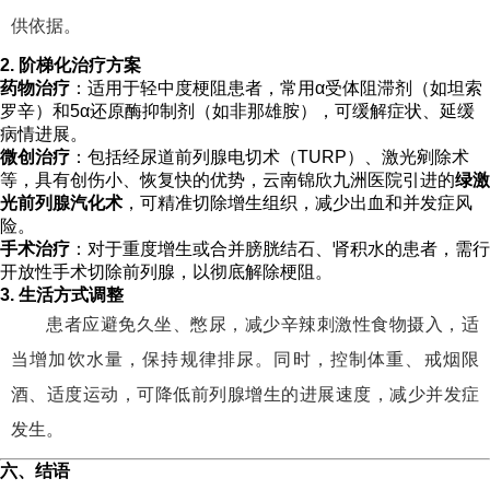
供依据。
2. 阶梯化治疗方案
药物治疗
：适用于轻中度梗阻患者，常用α受体阻滞剂（如坦索
罗辛）和5α还原酶抑制剂（如非那雄胺），可缓解症状、延缓
病情进展。
微创治疗
：包括经尿道前列腺电切术（TURP）、激光剜除术
等，具有创伤小、恢复快的优势，云南锦欣九洲医院引进的
绿激
光前列腺汽化术
，可精准切除增生组织，减少出血和并发症风
险。
手术治疗
：对于重度增生或合并膀胱结石、肾积水的患者，需行
开放性手术切除前列腺，以彻底解除梗阻。
3. 生活方式调整
患者应避免久坐、憋尿，减少辛辣刺激性食物摄入，适
当增加饮水量，保持规律排尿。同时，控制体重、戒烟限
酒、适度运动，可降低前列腺增生的进展速度，减少并发症
发生。
六、结语