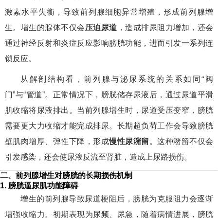
激素水平失衡，导致前列腺细胞异常增殖，形成前列腺增
生。增生的腺体不仅会
压迫尿道
，造成排尿阻力增加，还会
通过神经反射和炎症反应影响膀胱功能，进而引发一系列连
锁反应。
从解剖结构看，前列腺与泌尿系统的关系如同“阀
门”与“管道”。正常情况下，膀胱储存尿液后，通过尿道平滑
肌收缩将尿液排出。当前列腺增生时，尿道受压变窄，膀胱
需要更大力收缩才能完成排尿。长期超负荷工作会导致膀胱
壁肌肉增厚、弹性下降，形成
慢性尿潴留
。这种潴留不仅会
引发感染，还会使尿液反流至肾脏，造成上尿路损伤。
二、前列腺增生对膀胱的长期损伤机制
1. 膀胱逼尿肌功能障碍
增生的前列腺导致尿道梗阻后，膀胱为克服阻力会逐渐
增强收缩力。初期表现为尿频、尿急，随着病情进展，膀胱