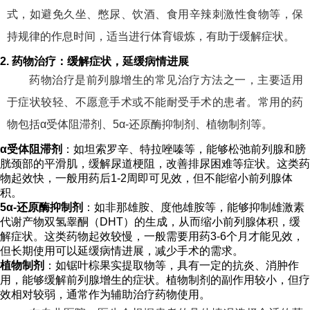
式，如避免久坐、憋尿、饮酒、食用辛辣刺激性食物等，保
持规律的作息时间，适当进行体育锻炼，有助于缓解症状。
2. 药物治疗：缓解症状，延缓病情进展
药物治疗是前列腺增生的常见治疗方法之一，主要适用
于症状较轻、不愿意手术或不能耐受手术的患者。常用的药
物包括α受体阻滞剂、5α-还原酶抑制剂、植物制剂等。
α受体阻滞剂
：如坦索罗辛、特拉唑嗪等，能够松弛前列腺和膀
胱颈部的平滑肌，缓解尿道梗阻，改善排尿困难等症状。这类药
物起效快，一般用药后1-2周即可见效，但不能缩小前列腺体
积。
5α-还原酶抑制剂
：如非那雄胺、度他雄胺等，能够抑制雄激素
代谢产物双氢睾酮（DHT）的生成，从而缩小前列腺体积，缓
解症状。这类药物起效较慢，一般需要用药3-6个月才能见效，
但长期使用可以延缓病情进展，减少手术的需求。
植物制剂
：如锯叶棕果实提取物等，具有一定的抗炎、消肿作
用，能够缓解前列腺增生的症状。植物制剂的副作用较小，但疗
效相对较弱，通常作为辅助治疗药物使用。