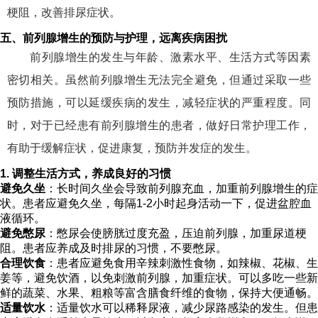
梗阻，改善排尿症状。
五、前列腺增生的预防与护理，远离疾病困扰
前列腺增生的发生与年龄、激素水平、生活方式等因素
密切相关。虽然前列腺增生无法完全避免，但通过采取一些
预防措施，可以延缓疾病的发生，减轻症状的严重程度。同
时，对于已经患有前列腺增生的患者，做好日常护理工作，
有助于缓解症状，促进康复，预防并发症的发生。
1. 调整生活方式，养成良好的习惯
避免久坐
：长时间久坐会导致前列腺充血，加重前列腺增生的症
状。患者应避免久坐，每隔1-2小时起身活动一下，促进盆腔血
液循环。
避免憋尿
：憋尿会使膀胱过度充盈，压迫前列腺，加重尿道梗
阻。患者应养成及时排尿的习惯，不要憋尿。
合理饮食
：患者应避免食用辛辣刺激性食物，如辣椒、花椒、生
姜等，避免饮酒，以免刺激前列腺，加重症状。可以多吃一些新
鲜的蔬菜、水果、粗粮等富含膳食纤维的食物，保持大便通畅。
适量饮水
：适量饮水可以稀释尿液，减少尿路感染的发生。但患