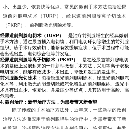
小、出血少、恢复快等优点。常见的微创手术方法包括经尿
道前列腺电切术（TURP）、经尿道前列腺等离子切除术
（PKRP）、前列腺激光切除术等。
经尿道前列腺电切术（TURP）
：是治疗前列腺增生的经典微创
手术方法，通过尿道插入电切镜，利用电切环切除增生的前列腺
组织。该手术疗效确切，能够有效缓解症状，但手术过程中可能
会出现出血、电切综合征等并发症。
经尿道前列腺等离子切除术（PKRP）
：是在经尿道前列腺电切
术的基础上发展起来的一种新型微创手术方法，采用等离子双极
电切技术，能够有效减少手术出血，降低并发症的发生率。
前列腺激光切除术
：包括钬激光前列腺剜除术、绿激光前列腺汽
化术等，利用激光的能量切除或汽化增生的前列腺组织。激光手
术具有出血少、恢复快、并发症少等优点，尤其适用于高龄、高
危患者。
4. 微创治疗：新型治疗方法，为患者带来新希望
除了传统的手术治疗方法外，近年来，一些新型的微创
治疗方法逐渐应用于前列腺增生的治疗中，为患者带来了新
的希望。这些新型治疗方法具有创伤更小、恢复更快、并发