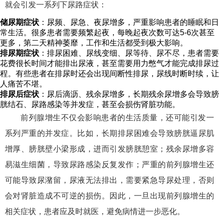
就会引发一系列下尿路症状：
储尿期症状
：尿频、尿急、夜尿增多，严重影响患者的睡眠和日
常生活。很多患者需要频繁起夜，每晚起夜次数可达5-6次甚至
更多，第二天精神萎靡，工作和生活都受到极大影响。
排尿期症状
：排尿困难、尿线变细、尿等待、尿不尽，患者需要
花费很长时间才能排出尿液，甚至需要用力憋气才能完成排尿过
程。有些患者在排尿时还会出现间断性排尿，尿线时断时续，让
人痛苦不堪。
排尿后症状
：尿后滴沥、残余尿增多，长期残余尿增多会导致膀
胱结石、尿路感染等并发症，甚至会损伤肾脏功能。
前列腺增生不仅会影响患者的生活质量，还可能引发一
系列严重的并发症。比如，长期排尿困难会导致膀胱逼尿肌
增厚、膀胱壁小梁形成，进而引发膀胱憩室；残余尿增多容
易滋生细菌，导致尿路感染反复发作；严重的前列腺增生还
可能导致尿潴留，尿液无法排出，需要紧急导尿处理，否则
会对肾脏造成不可逆的损伤。因此，一旦出现前列腺增生的
相关症状，患者应及时就医，避免病情进一步恶化。